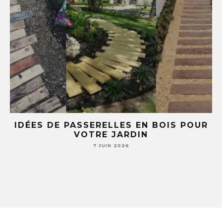
E
IDÉES DE PASSERELLES EN BOIS POUR
LE
VOTRE JARDIN
S
7 JUIN 2026