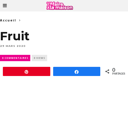
Accueil
Fruit
29 MARS 2020
0 COMMENTAIRES
0 VIEWS
0
Épingle
Partagez
PARTAGES