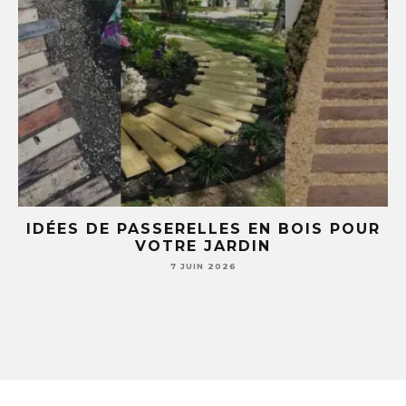
E
IDÉES DE PASSERELLES EN BOIS POUR
LE
VOTRE JARDIN
S
7 JUIN 2026