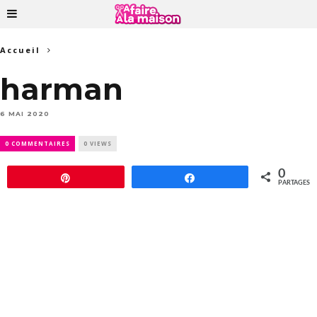
Accueil
harman
6 MAI 2020
0 COMMENTAIRES
0 VIEWS
0
Épingle
Partagez
PARTAGES