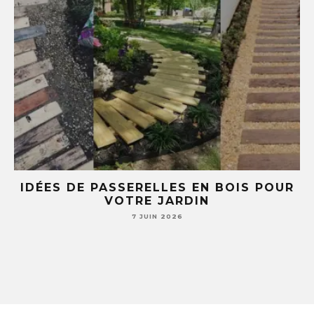
E
IDÉES DE PASSERELLES EN BOIS POUR
LE
VOTRE JARDIN
S
7 JUIN 2026