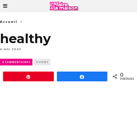
Accueil
healthy
6 MAI 2020
0 COMMENTAIRES
0 VIEWS
0
Épingle
Partagez
PARTAGES