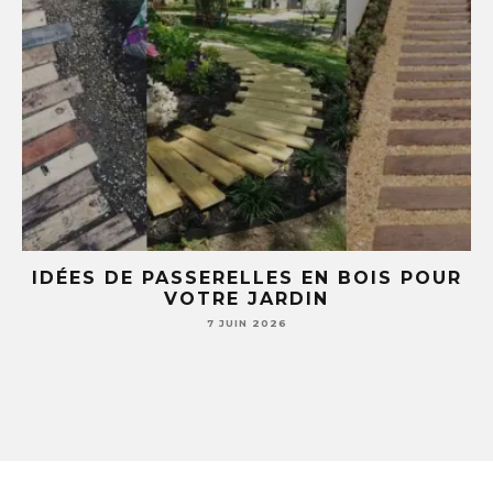
E
IDÉES DE PASSERELLES EN BOIS POUR
LE
VOTRE JARDIN
S
7 JUIN 2026