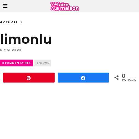
Accueil
limonlu
6 MAI 2020
0 COMMENTAIRES
0 VIEWS
0
Épingle
Partagez
PARTAGES