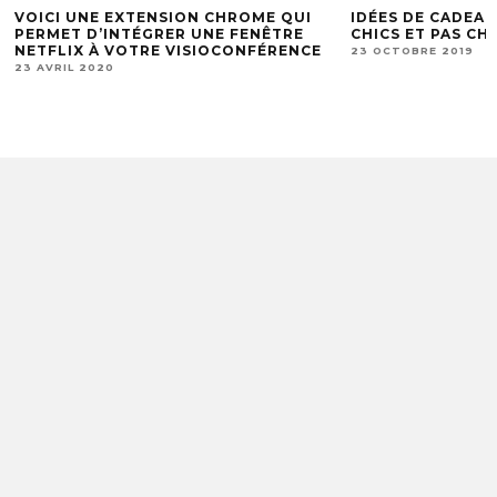
NSION CHROME QUI
IDÉES DE CADEAUX ÉTONNAMMENT
RER UNE FENÊTRE
CHICS ET PAS CHERS!
E VISIOCONFÉRENCE
23 OCTOBRE 2019