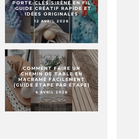
PORTE-CLÉS SIRÈNE EN FIL
: GUIDE CRÉATIF RAPIDE ET
IDÉES ORIGINALES
12 AVRIL 2026
CI 37 FAÇONS ASTUCIEUSES
LES FANS
UR RANGER VOS CHAUSSURES !
DÉSORMAI
SUR LEUR 
ÉVRIER 2016
7 DÉCEMBRE 
COMMENT FAIRE UN
CHEMIN DE TABLE EN
MACRAMÉ FACILEMENT
(GUIDE ÉTAPE PAR ÉTAPE)
6 AVRIL 2026