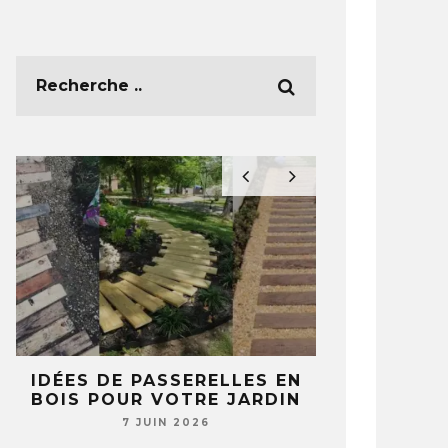
E
IDÉES DE PASSERELLES EN
5 IDÉES 
BOIS POUR VOTRE JARDIN
TASSES ET 
T
NE REGA
7 JUIN 2026
JAMAIS 