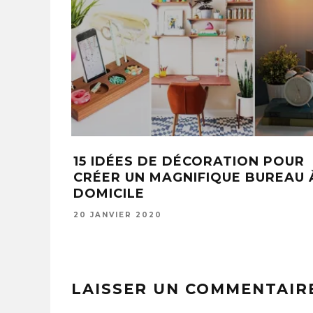
E AVEC LES ENFANTS:
SON IDÉE DE TA
 IDÉES AVEC DES
TÊTE ENFLAMME
S COLORÉS!
25 FÉVRIER 2020
LAISSER UN COMMENTAIR