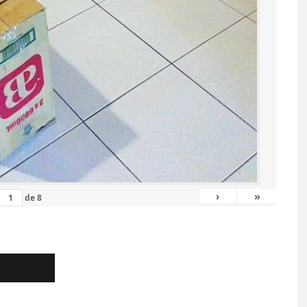
›
»
de
8
COUTURE : POCHETTE
IDÉES DE PASSEREL
PPÉE AVEC FENÊTRE
BOIS POUR VOTRE 
SPARENTE (FACILE ET
7 JUIN 2026
RAPIDE)