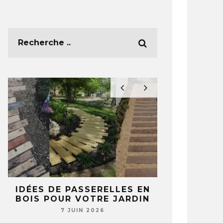
E
IDÉES DE PASSERELLES EN
5 IDÉES 
BOIS POUR VOTRE JARDIN
TASSES ET 
T
NE REGA
7 JUIN 2026
JAMAIS 