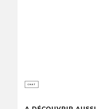
CHAT
COMMENT FA
DE TABLE
FACILEMENT
PAR
A DÉCOUVRIR AUSSI