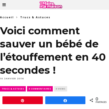
Accueil
Trucs & Astuces
Voici comment
sauver un bébé de
l’étouffement en 40
secondes !
10 JANVIER 2016
TRUCS & ASTUCES
0 COMMENTAIRES
0 VIEWS
0
Épingle
Partagez
PARTAGES