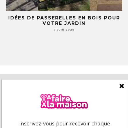
E
IDÉES DE PASSERELLES EN BOIS POUR
LE
VOTRE JARDIN
S
7 JUIN 2026