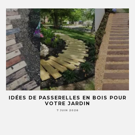
E
IDÉES DE PASSERELLES EN BOIS POUR
LE
VOTRE JARDIN
S
7 JUIN 2026