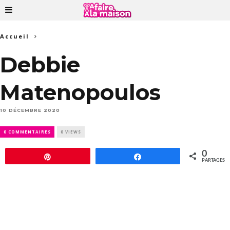
Accueil
Debbie
Matenopoulos
10 DÉCEMBRE 2020
0 COMMENTAIRES
0 VIEWS
0
Épingle
Partagez
PARTAGES