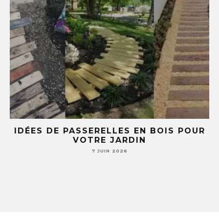
E
IDÉES DE PASSERELLES EN BOIS POUR
LE
VOTRE JARDIN
S
7 JUIN 2026