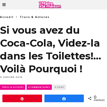
Accueil
Trucs & Astuces
Si vous avez du
Coca-Cola, Videz-la
dans les Toilettes!…
Voilà Pourquoi !
9 JANVIER 2016
TRUCS & ASTUCES
0 COMMENTAIRES
0 VIEWS
0
Épingle
Partagez
PARTAGES