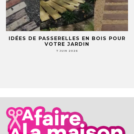
R
5 IDÉES DIY AVEC DES TASSES ET
SOUCOUPES (TU NE REGARDERAS PLUS
JAMAIS TA VAISSELLE PAREIL )
7 JUIN 2026