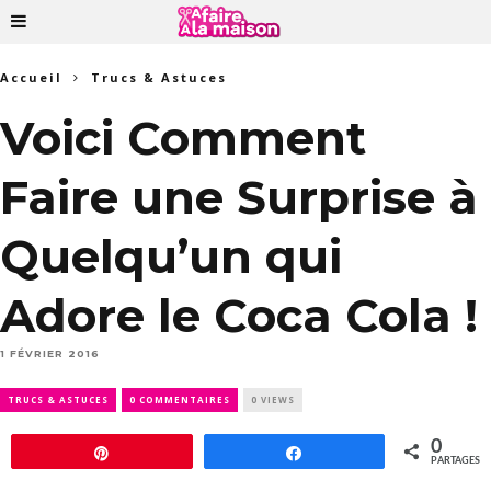
Accueil
Trucs & Astuces
Voici Comment
Faire une Surprise à
Quelqu’un qui
Adore le Coca Cola !
1 FÉVRIER 2016
TRUCS & ASTUCES
0 COMMENTAIRES
0 VIEWS
0
Épingle
Partagez
PARTAGES