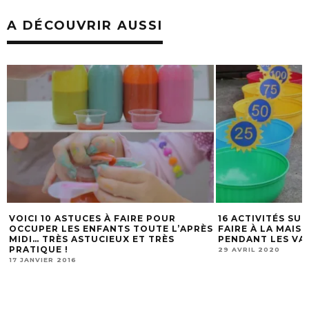
A DÉCOUVRIR AUSSI
POUR
16 ACTIVITÉS SUPER AMUSANTES À
CHASS
TE L’APRÈS
FAIRE À LA MAISON AVEC LES ENFANTS
CITRON
TRÈS
PENDANT LES VACANCES D’ÉTÉ!
TOUT 
29 AVRIL 2020
10 MAI 