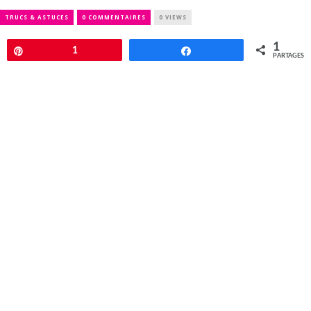
TRUCS & ASTUCES
0 COMMENTAIRES
0 VIEWS
1
Épingle
1
Partagez
PARTAGES