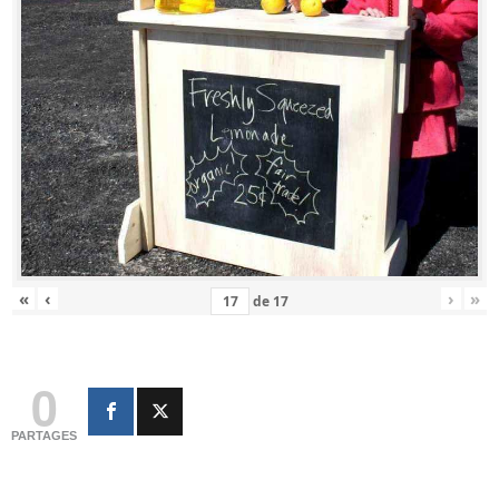
«
‹
›
»
de
17
0
PARTAGES