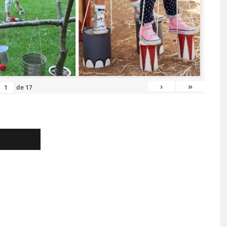
›
»
de
17
RE : POCHETTE
IDÉES DE PASSERELLES E
VEC FENÊTRE
BOIS POUR VOTRE JARDI
TE (FACILE ET
7 JUIN 2026
PIDE)