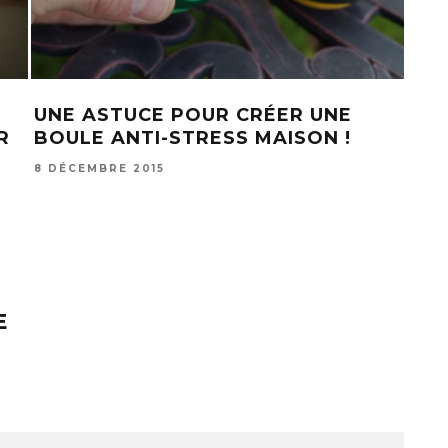
FABRIQUER UNE BOULE À NEIGE
IL
PERSONNALISÉE SOI-MÊME, C’EST
PI
NT
FACILE !
L’
AS
18 NOVEMBRE 2015
18 D
E