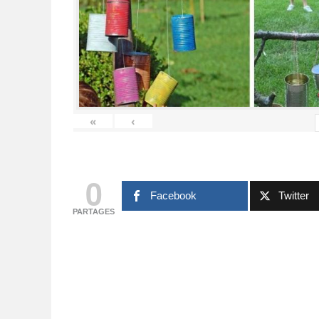
«
‹
0
Facebook
Twitter
PARTAGES
COMMENT FAIRE UN CHEMIN
TUTO COUTU
DE TABLE EN MACRAMÉ
ZIPPÉE A
FACILEMENT (GUIDE ÉTAPE
TRANSPAREN
PAR ÉTAPE)
RA