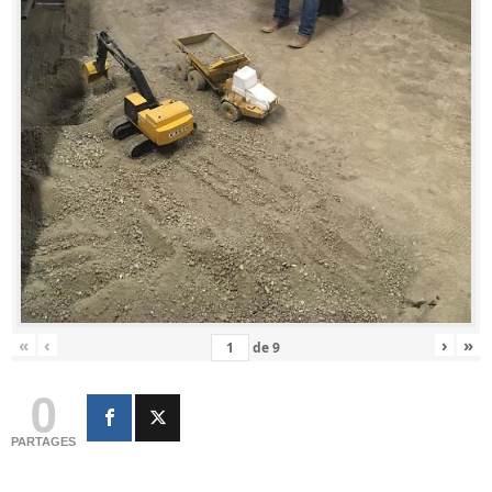
«
‹
›
»
de
9
0
PARTAGES