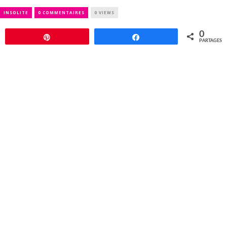
INSOLITE
0 COMMENTAIRES
0 VIEWS
0
Épingle
Partagez
PARTAGES