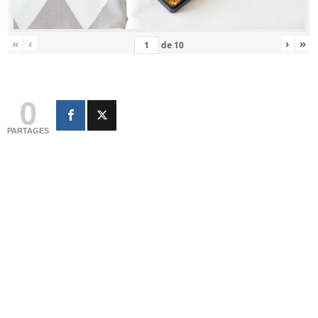
«
‹
›
»
de
10
0
PARTAGES