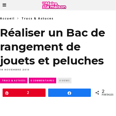
Accueil
Trucs & Astuces
Réaliser un Bac de
rangement de
jouets et peluches
18 NOVEMBRE 2015
TRUCS & ASTUCES
0 COMMENTAIRES
0 VIEWS
2
Épingle
2
Partagez
PARTAGES