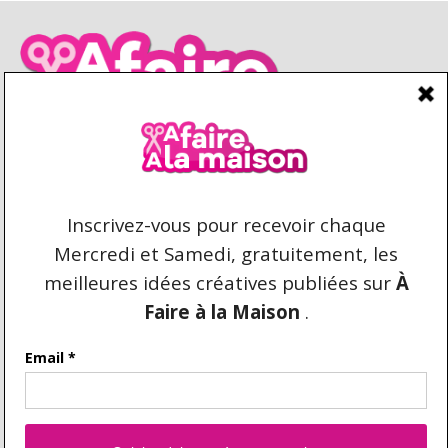
CONDITIONS D’UTILISATION
CONTACT
REPRODUCTION ET DROIT D'AUTEUR
AFAIREALAMAISON.COM © 2021 TOUS DROITS
RÉSERVÉS. AUCUNE COPIE DU CONTENU N'EST
AUTORISÉE