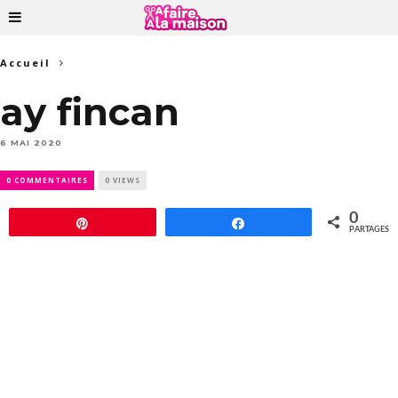
Accueil
ay fincan
6 MAI 2020
0 COMMENTAIRES
0 VIEWS
0
Épingle
Partagez
PARTAGES