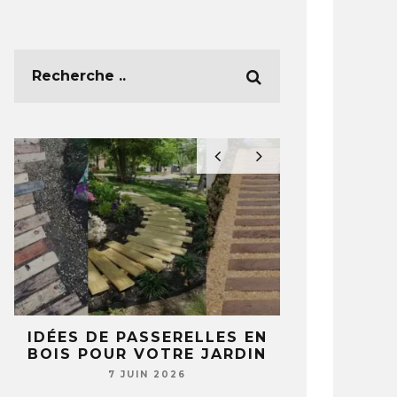
E
IDÉES DE PASSERELLES EN
5 IDÉES 
BOIS POUR VOTRE JARDIN
TASSES ET 
T
NE REGA
7 JUIN 2026
JAMAIS 