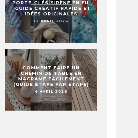
PORTE-CLÉS SIRÈNE EN FIL
: GUIDE CRÉATIF RAPIDE ET
IDÉES ORIGINALES
12 AVRIL 2026
S DÉGUISEMENTS DES POULETS
VOICI 16 
TUTU ENVAHISSENT INTERNET
AVEC DU V
ILS SONT TROP MIGNONS !
BIENFAITS
ÛT 2021
21 JANVIER 201
COMMENT FAIRE UN
CHEMIN DE TABLE EN
MACRAMÉ FACILEMENT
(GUIDE ÉTAPE PAR ÉTAPE)
6 AVRIL 2026