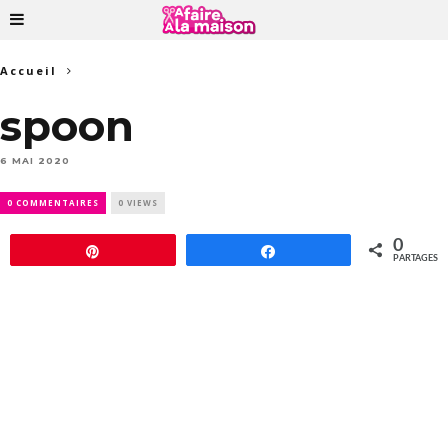
Accueil
spoon
6 MAI 2020
0 COMMENTAIRES
0 VIEWS
0
Épingle
Partagez
PARTAGES