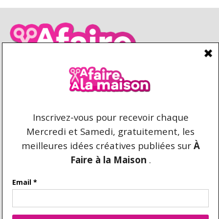
CONDITIONS D’UTILISATION
CONTACT
REPRODUCTION ET DROIT D'AUTEUR
AFAIREALAMAISON.COM © 2021 TOUS DROITS
RÉSERVÉS. AUCUNE COPIE DU CONTENU N'EST
AUTORISÉE