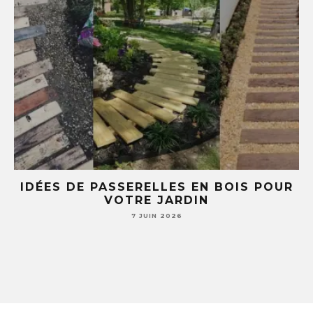
E
IDÉES DE PASSERELLES EN BOIS POUR
LE
VOTRE JARDIN
S
7 JUIN 2026