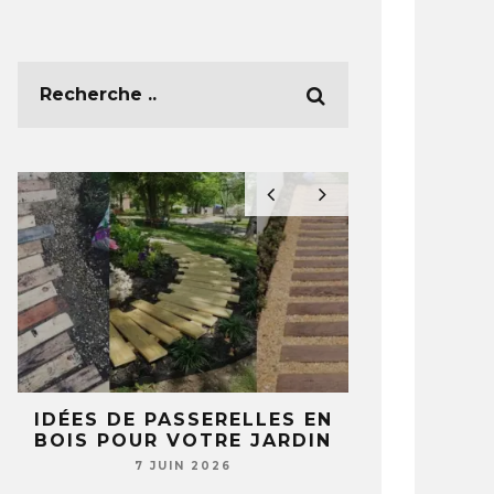
E
IDÉES DE PASSERELLES EN
5 IDÉES 
BOIS POUR VOTRE JARDIN
TASSES ET 
T
NE REGA
7 JUIN 2026
JAMAIS 