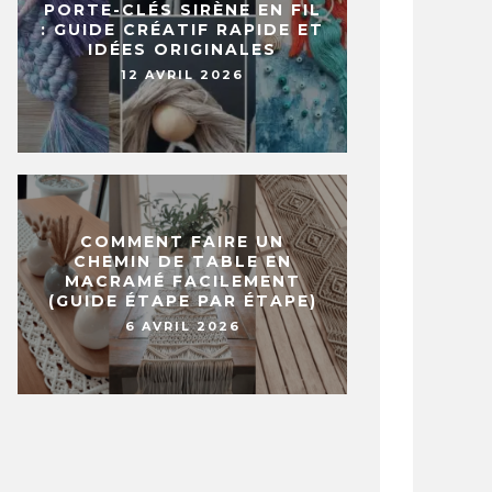
PORTE-CLÉS SIRÈNE EN FIL
: GUIDE CRÉATIF RAPIDE ET
IDÉES ORIGINALES
12 AVRIL 2026
SUPERBES IDÉES POUR
MANGUE, 
YCLER VOS VIEUX JEANS EN UN
UNE SALS
 TENDANCE !
MET L’EA
VEMBRE 2019
4 MAI 2020
COMMENT FAIRE UN
CHEMIN DE TABLE EN
MACRAMÉ FACILEMENT
(GUIDE ÉTAPE PAR ÉTAPE)
6 AVRIL 2026