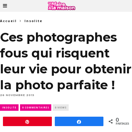
Accueil
Insolite
Ces photographes
fous qui risquent
leur vie pour obtenir
la photo parfaite !
26 NOVEMBRE 2015
INSOLITE
0 COMMENTAIRES
0 VIEWS
0
Épingle
Partagez
PARTAGES