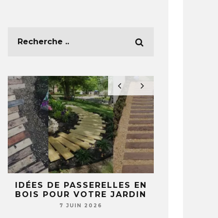
E
IDÉES DE PASSERELLES EN
5 IDÉES 
BOIS POUR VOTRE JARDIN
TASSES ET 
T
NE REGA
7 JUIN 2026
JAMAIS 