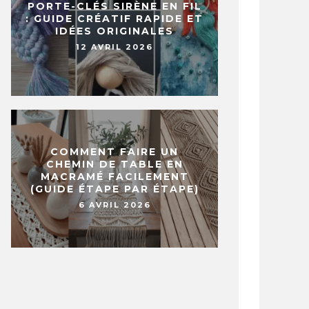
PORTE-CLÉS SIRÈNE EN FIL
: GUIDE CRÉATIF RAPIDE ET
IDÉES ORIGINALES
12 AVRIL 2026
TRUCS ET ASTUCES SYMPAS À
25 IDÉES
OIR POUR FACILITER VOTRE
MAISON Q
TIDIEN… IL FALLAIT Y PENSER!!
PAS UN C
ANVIER 2016
23 AVRIL 2020
COMMENT FAIRE UN
CHEMIN DE TABLE EN
MACRAMÉ FACILEMENT
(GUIDE ÉTAPE PAR ÉTAPE)
6 AVRIL 2026